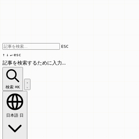
Use arrow keys to navigate results, Enter
ESC
↑
↓
↵
esc
記事を検索するために入力...
記事を検索...
検索
⌘K
日本語
日