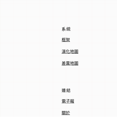
系統
框架
演化地圖
差異地圖
連結
電子報
關於