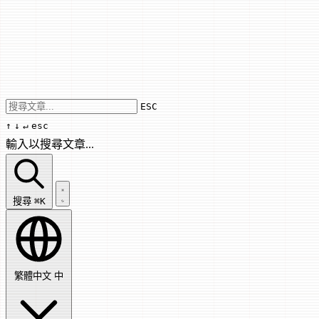
Use arrow keys to navigate results, Enter
ESC
↑
↓
↵
esc
輸入以搜尋文章...
搜尋文章...
搜尋
⌘K
繁體中文
中