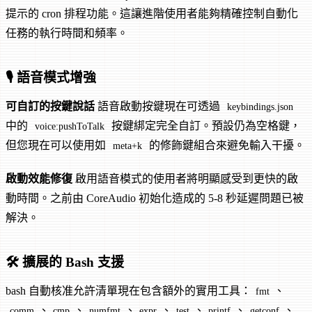
提示的 cron 排程功能。這讓進階使用者能夠精確控制自動化
任務的執行時間和頻率。
🎙️ 語音模式增強
可自訂的按鍵說話
語音啟動按鍵現在可透過
keybindings.json
中的
按鍵綁定完全自訂。預設仍為空格鍵，
voice:pushToTalk
但您現在可以使用如
的修飾鍵組合來避免輸入干擾。
meta+k
啟動效能修復
啟用語音模式的使用者將明顯感受到更快的啟
動時間。之前由 CoreAudio 初始化造成的 5-8 秒延遲問題已被
解決。
🛠️ 擴展的 Bash 支援
bash 自動核准允許清單現在包含額外的實用工具：
、
fmt
、
、
、
、
、
、
、
comm
cmp
numfmt
expr
test
printf
getconf