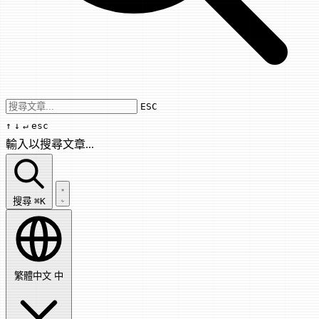
Use arrow keys to navigate results, Enter
ESC
↑
↓
↵
esc
輸入以搜尋文章...
搜尋文章...
搜尋
⌘K
繁體中文
中