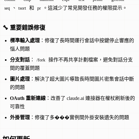
、
和
。這減少了常見開發任務的權限提示。
seq
tsort
pr
🔧 重要錯誤修復
標準輸入處理
：修復了長時間運行會話中按鍵停止響應的
惱人問題
分支對話
：
操作不再共享計劃檔案，避免對話分支
/fork
間的覆蓋問題
圖片處理
：解決了超大圖片導致長時間圖片密集會話中斷
的問題
OAuth 重新連線
：改善了 claude.ai 連接器在權杖刷新後的
可靠性
外掛管理
：修復了多���實例間外掛安裝遺失的問題