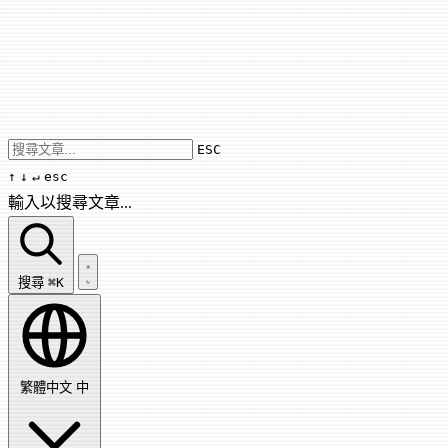
Use arrow keys to navigate results, Enter
ESC
↑
↓
↵
esc
輸入以搜尋文章...
搜尋文章...
搜尋
⌘K
繁體中文
中