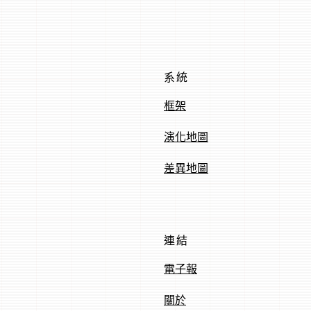
系統
框架
演化地圖
差異地圖
連結
電子報
關於