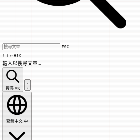
Use arrow keys to navigate results, Enter
ESC
↑
↓
↵
esc
輸入以搜尋文章...
搜尋文章...
搜尋
⌘K
繁體中文
中