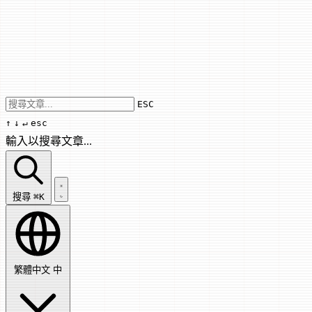
Use arrow keys to navigate results, Enter
ESC
↑
↓
↵
esc
輸入以搜尋文章...
搜尋文章...
搜尋
⌘K
繁體中文
中