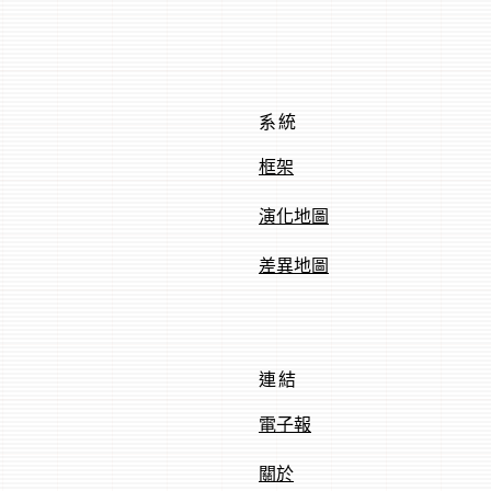
系統
框架
演化地圖
差異地圖
連結
電子報
關於