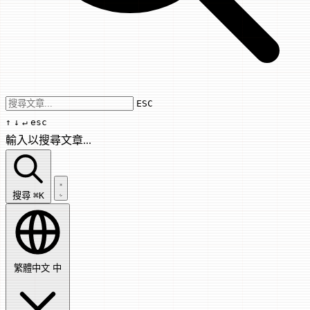
Use arrow keys to navigate results, Enter
ESC
↑
↓
↵
esc
輸入以搜尋文章...
搜尋文章...
搜尋
⌘K
繁體中文
中