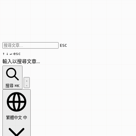
Use arrow keys to navigate results, Enter
ESC
↑
↓
↵
esc
輸入以搜尋文章...
搜尋文章...
搜尋
⌘K
繁體中文
中