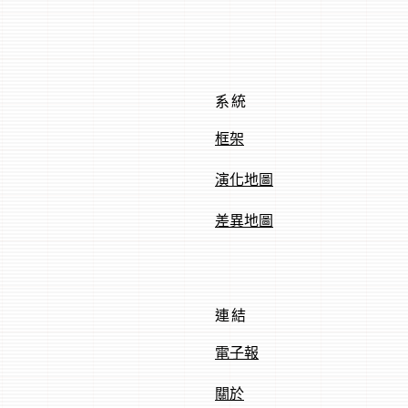
系統
框架
演化地圖
差異地圖
連結
電子報
關於