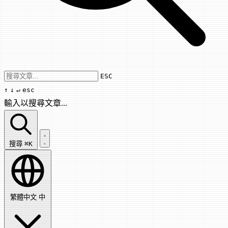
Use arrow keys to navigate results, Enter
ESC
↑
↓
↵
esc
輸入以搜尋文章...
搜尋文章...
搜尋
⌘K
繁體中文
中