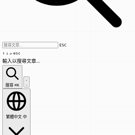
Use arrow keys to navigate results, Enter
ESC
↑
↓
↵
esc
輸入以搜尋文章...
搜尋文章...
搜尋
⌘K
繁體中文
中