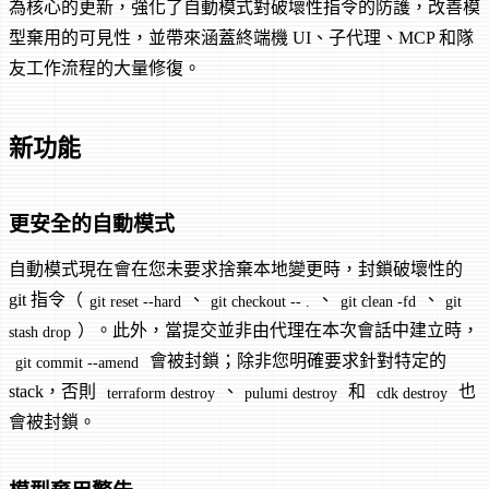
為核心的更新，強化了自動模式對破壞性指令的防護，改善模
型棄用的可見性，並帶來涵蓋終端機 UI、子代理、MCP 和隊
友工作流程的大量修復。
新功能
更安全的自動模式
自動模式現在會在您未要求捨棄本地變更時，封鎖破壞性的
git 指令（
、
、
、
git reset --hard
git checkout -- .
git clean -fd
git
）。此外，當提交並非由代理在本次會話中建立時，
stash drop
會被封鎖；除非您明確要求針對特定的
git commit --amend
stack，否則
、
和
也
terraform destroy
pulumi destroy
cdk destroy
會被封鎖。