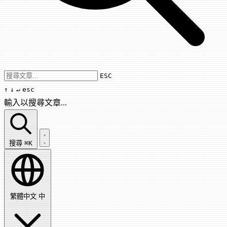
Use arrow keys to navigate results, Enter
ESC
↑
↓
↵
esc
輸入以搜尋文章...
搜尋文章...
搜尋
⌘K
繁體中文
中