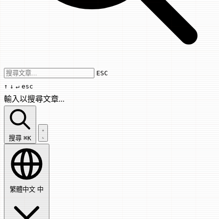
Use arrow keys to navigate results, Enter
ESC
↑
↓
↵
esc
輸入以搜尋文章...
搜尋文章...
搜尋
⌘K
繁體中文
中