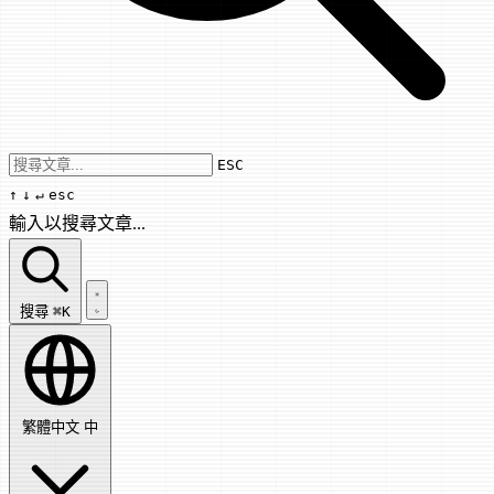
Use arrow keys to navigate results, Enter
ESC
↑
↓
↵
esc
輸入以搜尋文章...
搜尋文章...
搜尋
⌘K
繁體中文
中