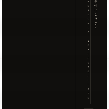
a
条
s
件
k
に
s
な
t
り
a
ま
t
す
e
。
·
g
o
a
l
c
o
n
d
i
t
i
o
n
s