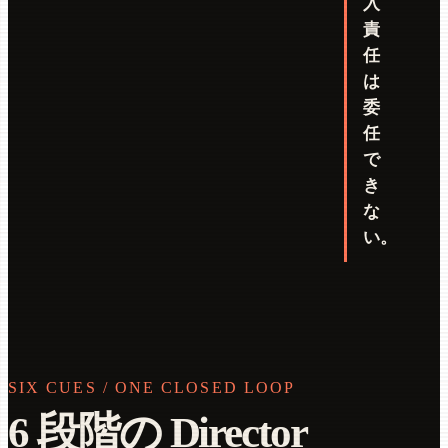
入
責
任
は
委
任
で
き
な
い。
SIX CUES / ONE CLOSED LOOP
6 段階の Director