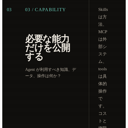
03
03 / CAPABILITY
Skills
は方
法、
MCP
必要な能力
は外
だけを公開
部シ
する
ステ
ム、
tools
Agent が利用すべき知識、デ
ータ、操作は何か？
は具
体的
操作
で
す。
コス
トと