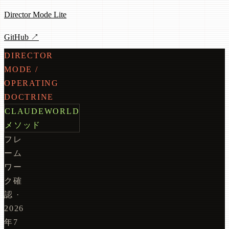
Director Mode Lite
GitHub ↗
DIRECTOR
MODE /
OPERATING
DOCTRINE
CLAUDEWORLD
メソッド
フレ
ーム
ワー
ク確
認 ·
2026
年7