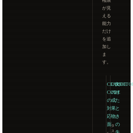
権限
が見
える
能力
だけ
を追
加し
ま
す。
CLAUDE
DIRECTO
欠
CODE
の
け
の
成
た
対
果
と
応
物
き
面
の
タ
ス
失