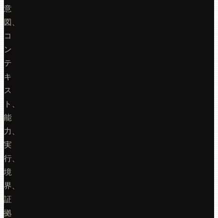
意
図、
コ
ン
テ
キ
ス
ト、
能
力、
実
行、
境
界、
証
拠