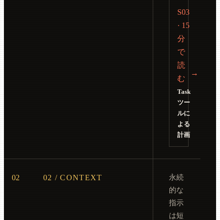
S03
· 15
分
で
読
→
む
Task
ツー
ルに
よる
計画
02
02 / CONTEXT
永続
的な
指示
は短