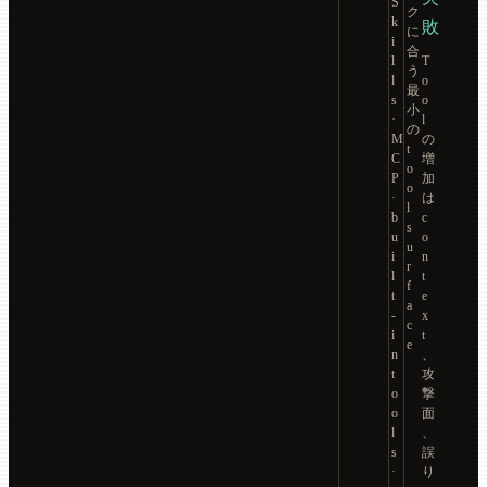
S
ク
k
敗
に
i
合
l
T
う
l
o
最
s
o
小
·
l
の
M
の
t
C
増
o
P
加
o
·
は
l
b
c
s
u
o
u
i
n
r
l
t
f
t
e
a
-
x
c
i
t
e
n
、
t
攻
o
撃
o
面
l
、
s
誤
·
り