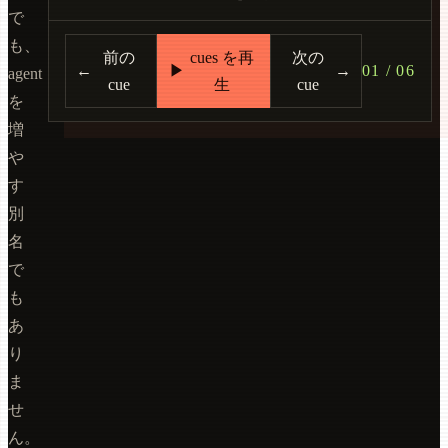
で
も、
前の
cues を再
次の
←
▶
→
01 / 06
agent
cue
生
cue
を
増
や
す
別
名
で
も
あ
り
ま
せ
ん。