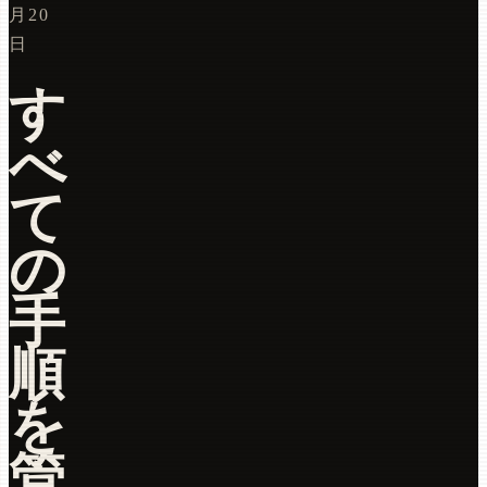
月20
日
す
べ
て
の
手
順
を
管