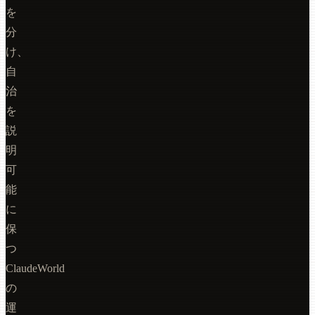
を
分
け、
自
治
を
説
明
可
能
に
保
つ
ClaudeWorld
の
運