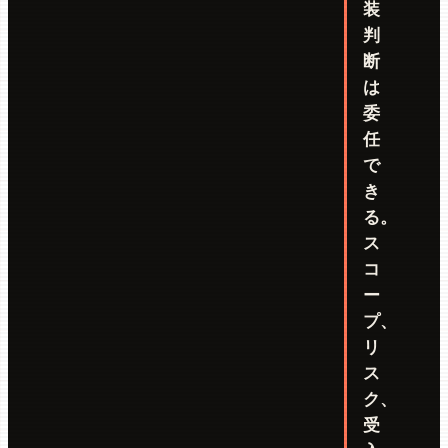
装
判
断
は
委
任
で
き
る。
ス
コ
ー
プ、
リ
ス
ク、
受