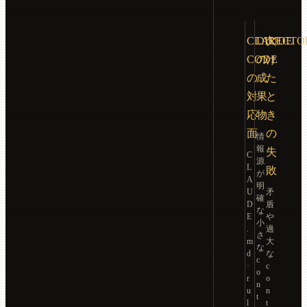
CLAUDE
DIRECTO
欠
CODE
の
け
の
成
た
対
果
と
応
物
き
面
の
情
報
失
C
源
L
敗
が
A
明
U
矛
確
D
盾
な
E
や
小
.
過
さ
m
大
な
d
な
c
·
c
o
r
o
n
u
n
t
l
t