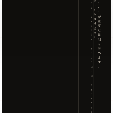
e
e
e
x
s
x
t
·
t
b
s
が
u
k
重
d
i
要
g
l
な
e
l
規
t
s
則
·
を
a
薄
u
め
t
ま
o
す
m
。
e
m
o
r
y
·
s
e
s
s