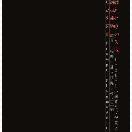
CODE
の
け
の
成
た
対
果
と
応
物
き
面
の
結
果
失
P
+
r
敗
範
o
囲
m
も
+
p
っ
受
t
と
入
·
も
証
P
ら
拠
l
し
+
a
い
停
n
回
止
m
答
規
o
だ
則
d
け
e
が
·
完
t
了