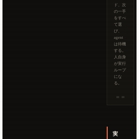
ド、次
の一手
をすべ
て選
び、
agent
は待機
する。
人自身
が実行
ループ
にな
る。
実