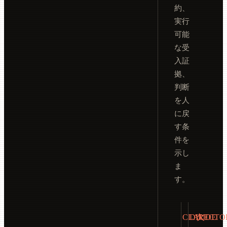
約、
実行
可能
な受
入証
拠、
判断
を人
に戻
す条
件を
示し
ま
す。
CLAUDE
DIRECTO
欠