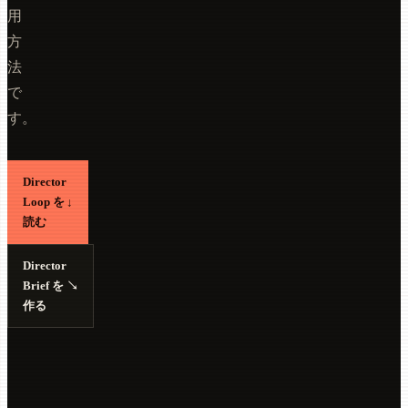
用
方
法
で
す。
Director
Loop を
↓
読む
Director
Brief を
↘
作る