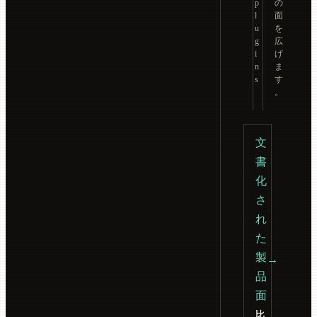
p
の
l
面
u
を
g
広
i
げ
n
ま
s
す
。
文
書
化
さ
れ
た
製
→
品
面
比