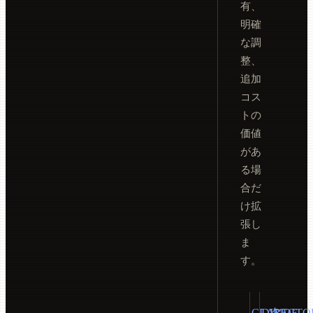
有、
明確
な調
整、
追加
コス
トの
価値
があ
る場
合だ
け拡
張し
ま
す。
CLAUDE
DIRECTO
欠