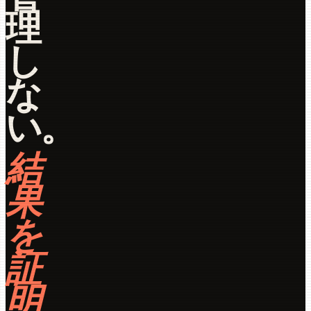
理
し
な
い。
結
果
を
証
明