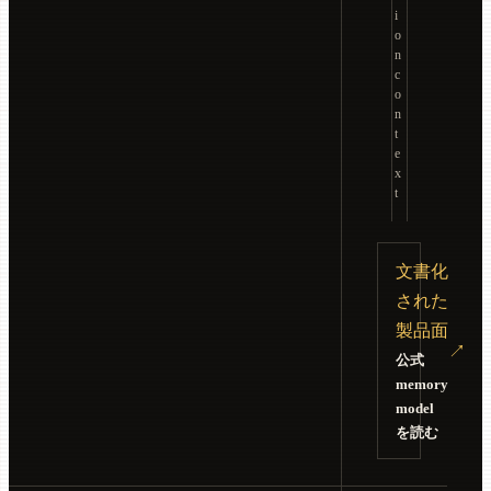
i
o
n
c
o
n
t
e
x
t
文書化
された
製品面
↗
公式
memory
model
を読む