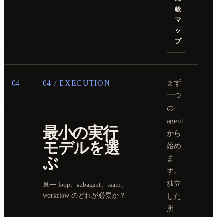
較
マ
ッ
プ
04
04 / EXECUTION
まず
一つ
の
agent
最小の実行
から
モデルを選
始め
ぶ
ま
す。
独立
単一 loop、subagent、team、
workflow のどれが必要か？
した
所