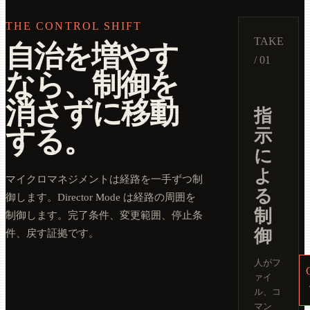
THE CONTROL SHIFT
TAKE
自治を増やす
/ 01
なら、制御を
消さずに移動
指
する。
示
に
よ
マイクロマネジメントは経路を一手ずつ制
る
御します。Director Mode は経路の周囲を
制
制御します。完了条件、変更範囲、停止条
御
件、戻す証拠です。
人がフ
ァイ
ル、コ
マン