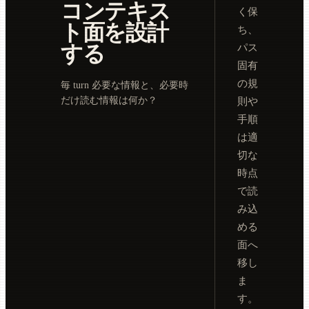
コンテキス
く保
ト面を設計
ち、
する
パス
固有
の規
毎 turn 必要な情報と、必要時
だけ読む情報は何か？
則や
手順
は適
切な
時点
で読
み込
める
面へ
移し
ま
す。