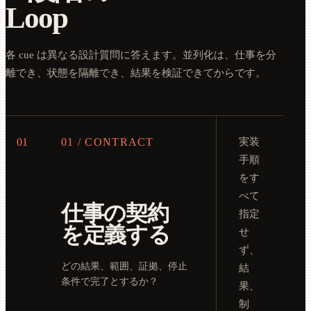
Loop
各 cue は異なる設計質問に答えます。並列化は、仕事を分
離でき、状態を隔離でき、結果を検証できてからです。
01
01 / CONTRACT
実装
手順
をす
べて
仕事の契約
指定
を定義する
せ
ず、
どの結果、範囲、証拠、停止
結
条件で完了とするか？
果、
制