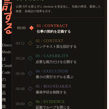
計
公開 API を変えずに checkout を安定化し、失敗の再現、通過した
す
検査、未検証の境界を示す。
る。
01 / CONTRACT
00:00
仕事の契約を定義する
02 / CONTEXT
00:12
Director
コンテキスト面を設計する
Mode
03 / CAPABILITY
00:24
は
必要な能力だけを公開する
Claude
04 / EXECUTION
Code
00:36
最小の実行モデルを選ぶ
の
製
05 / BOUNDARIES
00:48
爆発半径を制限する
品
機
06 / EVIDENCE
00:60
能
証拠でループを閉じる