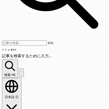
Use arrow keys to navigate results, Enter
ESC
↑
↓
↵
esc
記事を検索するために入力...
記事を検索...
検索
⌘K
日本語
日