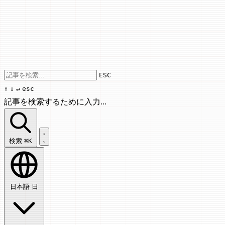
Use arrow keys to navigate results, Enter
ESC
↑
↓
↵
esc
記事を検索するために入力...
記事を検索...
検索
⌘K
日本語
日