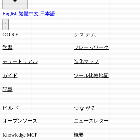
English
繁體中文
日本語
CORE
システム
学習
フレームワーク
チュートリアル
進化マップ
ガイド
ツール比較地図
記事
ビルド
つながる
オープンソース
ニュースレター
Knowledge MCP
概要