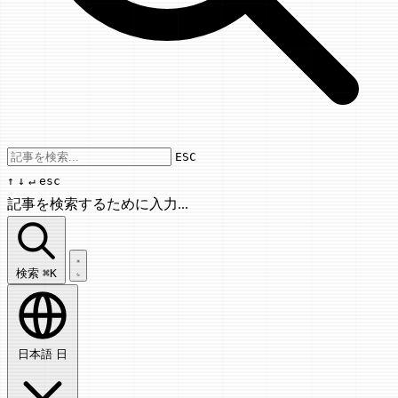
Use arrow keys to navigate results, Enter
ESC
↑
↓
↵
esc
記事を検索するために入力...
記事を検索...
検索
⌘K
日本語
日