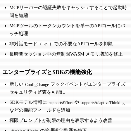
MCPサーバーの認証失敗をキャッシュすることで起動時
間を短縮
MCPツールのトークンカウントを単一のAPIコールにバ
ッチ処理
非対話モード（
）での不要なAPIコールを排除
-p
長時間セッション中の無制限WASM メモリ増加を修正
エンタープライズとSDKの機能強化
新しい
フックイベントがエンタープライズ
ConfigChange
セキュリティ監査を可能に
SDKモデル情報に
や
supportsEffort
supportsAdaptiveThinking
などの機能フィールドを追加
権限プロンプトが制限の理由を表示するよう改善
の管理設定階層を修正
disableAllHooks