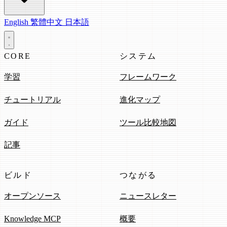
English
繁體中文
日本語
CORE
システム
学習
フレームワーク
チュートリアル
進化マップ
ガイド
ツール比較地図
記事
ビルド
つながる
オープンソース
ニュースレター
Knowledge MCP
概要