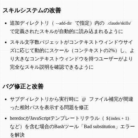
スキルシステムの改善
追加ディレクトリ（
で指定）内の
--add-dir
.claude/skills/
で定義されたスキルが自動的に読み込まれるように
スキル文字数バジェットがコンテキストウィンドウサイ
ズに応じて動的にスケール（コンテキストの2%）し、よ
り大きなコンテキストウィンドウを持つユーザーがより
完全なスキル説明を確認できるように
バグ修正と改善
サブディレクトリから実行時に
ファイル補完が間違
@
った相対パスを表示する問題を修正
heredocがJavaScriptテンプレートリテラル（
${index + 1}
など）を含む場合のBashツール「Bad substitution」エラー
を解決