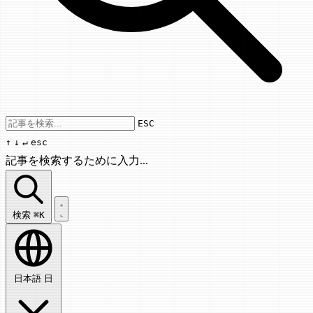
Use arrow keys to navigate results, Enter
ESC
↑
↓
↵
esc
記事を検索するために入力...
記事を検索...
検索
⌘K
日本語
日