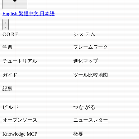
English
繁體中文
日本語
CORE
システム
学習
フレームワーク
チュートリアル
進化マップ
ガイド
ツール比較地図
記事
ビルド
つながる
オープンソース
ニュースレター
Knowledge MCP
概要