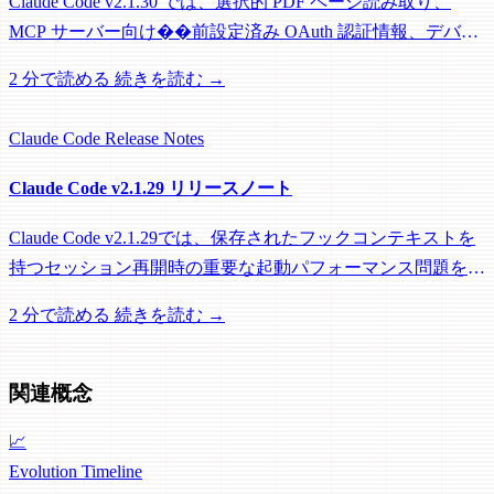
Claude Code v2.1.30 では、選択的 PDF ページ読み取り、
MCP サーバー向け��前設定済み OAuth 認証情報、デバッ
グツール、および大幅なパフォーマンス最適化を導入してい
2 分で読める
続きを読む →
ます。
Claude Code
Release Notes
Claude Code v2.1.29 リリースノート
Claude Code v2.1.29では、保存されたフックコンテキストを
持つセッション再開時の重要な起動パフォーマンス問題を修
正し、パワーユーザーの体験を向上させました。
2 分で読める
続きを読む →
関連概念
📈
Evolution Timeline