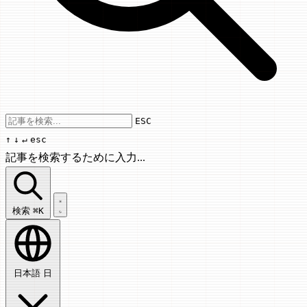
Use arrow keys to navigate results, Enter
ESC
↑
↓
↵
esc
記事を検索するために入力...
記事を検索...
検索
⌘K
日本語
日