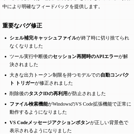
中により明確なフィードバックを提供します。
重要なバグ修正
シェル補完キャッシュファイル
が終了時に切り捨てられ
なくなりました
ツール実行中断後の
セッション再開時のAPIエラー
が解
決されました
大きな出力トークン制限を持つモデルでの
自動コンパク
ト トリガー
が修正されました
削除後の
タスクIDの再利用
が防止されました
ファイル検索機能
がWindowsのVS Code拡張機能で正常に
動作するようになりました
VS Codeメッセージアクションボタン
が正しい背景色で
表示されるようになりました