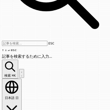
Use arrow keys to navigate results, Enter
ESC
↑
↓
↵
esc
記事を検索するために入力...
記事を検索...
検索
⌘K
日本語
日