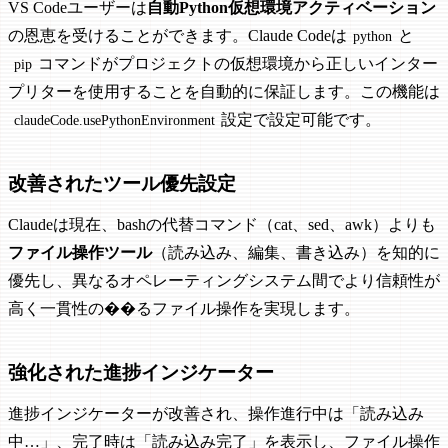
VS Codeユーザーは
自動Python仮想環境アクティベーション
の恩恵を受けることができます。Claude Codeは
と
python
コマンドがプロジェクトの仮想環境から正しいインター
pip
プリターを使用することを自動的に保証します。この機能は
設定で設定可能です。
claudeCode.usePythonEnvironment
改善されたツール優先設定
Claudeは現在、bashの代替コマンド（cat、sed、awk）よりも
ファイル操作ツール
（読み込み、編集、書き込み）を知的に
優先し、異なるオペレーティングシステム間でより信頼性が
高く一貫性の��るファイル操作を実現します。
強化された進捗インジケーター
進捗インジケーターが改善され、操作進行中は「読み込み
中…」、完了時は「読み込み完了」を表示し、ファイル操作