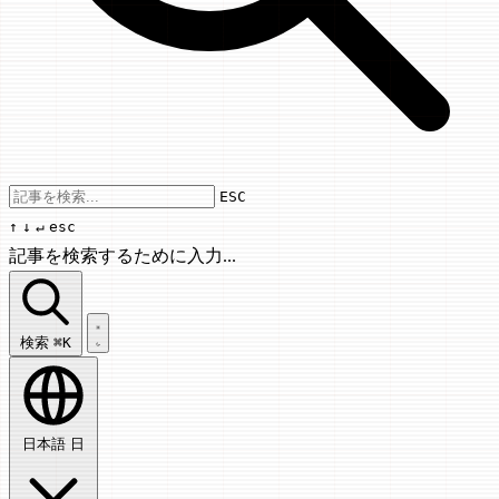
Use arrow keys to navigate results, Enter
ESC
↑
↓
↵
esc
記事を検索するために入力...
記事を検索...
検索
⌘K
日本語
日