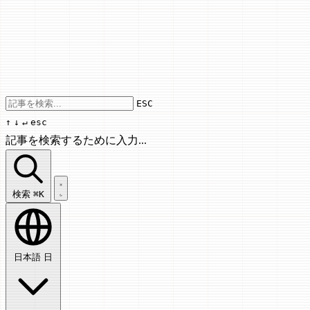
Use arrow keys to navigate results, Enter
ESC
↑
↓
↵
esc
記事を検索するために入力...
記事を検索...
検索
⌘K
日本語
日