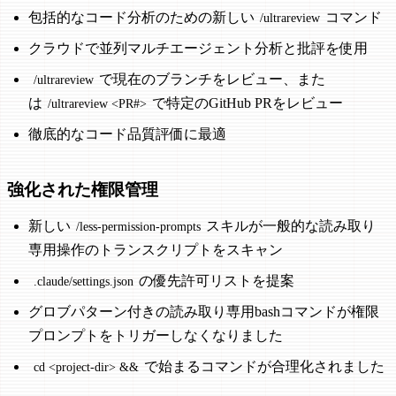
包括的なコード分析のための新しい
コマンド
/ultrareview
クラウドで並列マルチエージェント分析と批評を使用
で現在のブランチをレビュー、また
/ultrareview
は
で特定のGitHub PRをレビュー
/ultrareview <PR#>
徹底的なコード品質評価に最適
強化された権限管理
新しい
スキルが一般的な読み取り
/less-permission-prompts
専用操作のトランスクリプトをスキャン
の優先許可リストを提案
.claude/settings.json
グロブパターン付きの読み取り専用bashコマンドが権限
プロンプトをトリガーしなくなりました
で始まるコマンドが合理化されました
cd <project-dir> &&