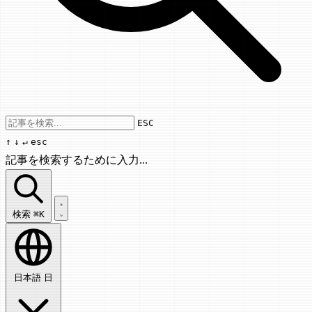
Use arrow keys to navigate results, Enter
ESC
↑
↓
↵
esc
記事を検索するために入力...
記事を検索...
検索
⌘K
日本語
日