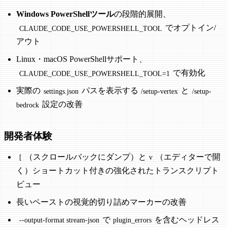
Windows PowerShellツール
の段階的展開、
でオプトイン/
CLAUDE_CODE_USE_POWERSHELL_TOOL
アウト
Linux・macOS PowerShellサポート、
で有効化
CLAUDE_CODE_USE_POWERSHELL_TOOL=1
実際の
パスを表示する
と
settings.json
/setup-vertex
/setup-
設定の改善
bedrock
開発者体験
（スクロールバックにダンプ）と
（エディターで開
[
v
く）ショートカット付きの強化されたトランスクリプト
ビュー
長いペーストの視覚的切り詰めマーカーの改善
で
を含むヘッドレス
--output-format stream-json
plugin_errors