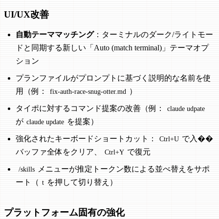
UI/UX改善
自動テーママッチング
：ターミナルのダーク/ライトモー
ドと同期する新しい「Auto (match terminal)」テーマオプ
ション
プランファイルがプロンプトに基づく説明的な名前を使
用（例：
）
fix-auth-race-snug-otter.md
タイポに対するコマンド提案の改善（例：
claude udpate
が
を提案）
claude update
強化されたキーボードショートカット：
で入��
Ctrl+U
バッファ全体をクリア、
で復元
Ctrl+Y
メニューが推定トークン数による並べ替えをサポ
/skills
ート（
を押して切り替え）
t
プラットフォーム固有の強化