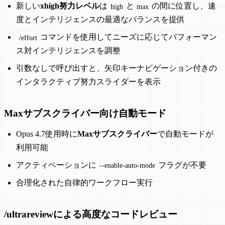
新しい
xhigh努力レベル
は
と
の間に位置し、速
high
max
度とインテリジェンスの最適なバランスを提供
コマンドを使用してニーズに応じてパフォーマン
/effort
ス対インテリジェンスを調整
引数なしで呼び出すと、矢印キーナビゲーション付きの
インタラクティブ努力スライダーを表示
Maxサブスクライバー向け自動モード
Opus 4.7使用時に
Maxサブスクライバー
で自動モードが
利用可能
アクティベーションに
フラグが不要
--enable-auto-mode
合理化された自律的ワークフロー実行
/ultrareviewによる高度なコードレビュー