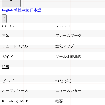
English
繁體中文
日本語
CORE
システム
学習
フレームワーク
チュートリアル
進化マップ
ガイド
ツール比較地図
記事
ビルド
つながる
オープンソース
ニュースレター
Knowledge MCP
概要