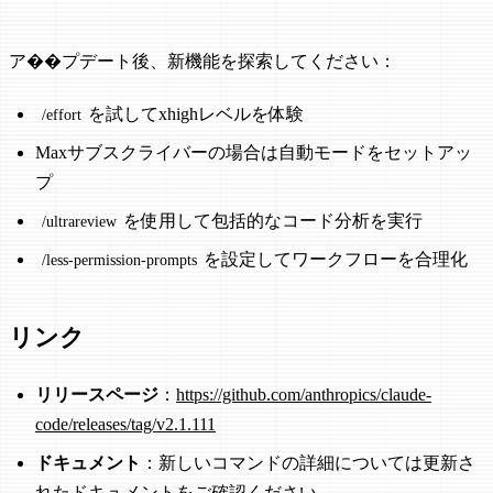
ア��プデート後、新機能を探索してください：
を試してxhighレベルを体験
/effort
Maxサブスクライバーの場合は自動モードをセットアッ
プ
を使用して包括的なコード分析を実行
/ultrareview
を設定してワークフローを合理化
/less-permission-prompts
リンク
リリースページ
：
https://github.com/anthropics/claude-
code/releases/tag/v2.1.111
ドキュメント
：新しいコマンドの詳細については更新さ
れたドキュメントをご確認ください