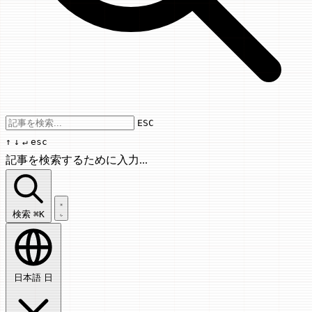
Use arrow keys to navigate results, Enter
ESC
↑
↓
↵
esc
記事を検索するために入力...
記事を検索...
検索
⌘K
日本語
日