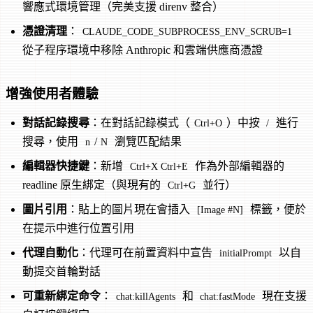
響應式環境管理（完美支援 direnv 整合）
憑證清理
：
CLAUDE_CODE_SUBPROCESS_ENV_SCRUB=1
從子程序環境中移除 Anthropic 和雲端供應商憑證
增強使用者體驗
對話記錄搜尋
：在對話記錄模式（
）中按
進行
Ctrl+O
/
搜尋，使用
/
瀏覽匹配結果
n
N
編輯器快捷鍵
：新增
作為外部編輯器的
Ctrl+X Ctrl+E
readline 原生綁定（與現有的
並行）
Ctrl+G
圖片引用
：貼上的圖片現在會插入
標籤，便於
[Image #N]
在提示中進行位置引用
代理自動化
：代理可在前置資料中宣告
以自
initialPrompt
動提交首輪對話
可重新綁定命令
：
和
現在支援
chat:killAgents
chat:fastMode