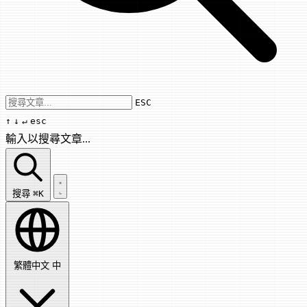
Use arrow keys to navigate results, Enter
ESC
↑
↓
↵
esc
輸入以搜尋文章...
搜尋文章...
搜尋
⌘K
繁體中文
中