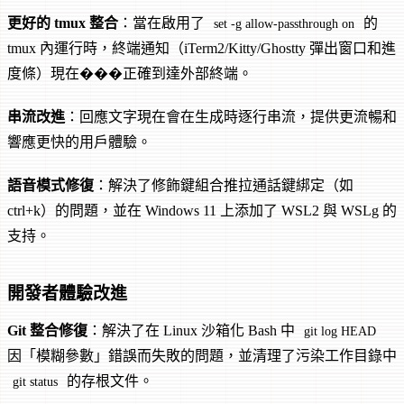
更好的 tmux 整合
：當在啟用了
的
set -g allow-passthrough on
tmux 內運行時，終端通知（iTerm2/Kitty/Ghostty 彈出窗口和進
度條）現在���正確到達外部終端。
串流改進
：回應文字現在會在生成時逐行串流，提供更流暢和
響應更快的用戶體驗。
語音模式修復
：解決了修飾鍵組合推拉通話鍵綁定（如
ctrl+k）的問題，並在 Windows 11 上添加了 WSL2 與 WSLg 的
支持。
開發者體驗改進
Git 整合修復
：解決了在 Linux 沙箱化 Bash 中
git log HEAD
因「模糊參數」錯誤而失敗的問題，並清理了污染工作目錄中
的存根文件。
git status