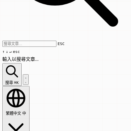
Use arrow keys to navigate results, Enter
ESC
↑
↓
↵
esc
輸入以搜尋文章...
搜尋文章...
搜尋
⌘K
繁體中文
中