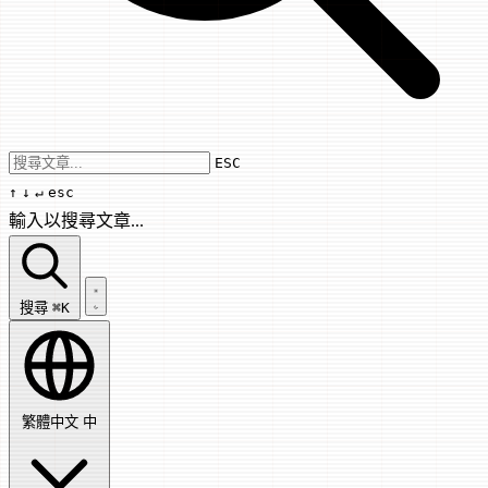
Use arrow keys to navigate results, Enter
ESC
↑
↓
↵
esc
輸入以搜尋文章...
搜尋文章...
搜尋
⌘K
繁體中文
中