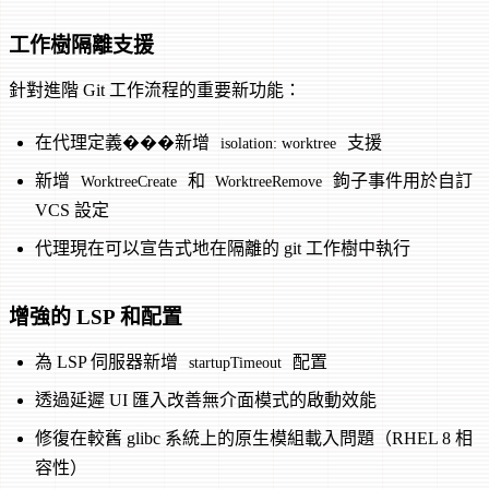
工作樹隔離支援
針對進階 Git 工作流程的重要新功能：
在代理定義���新增
支援
isolation: worktree
新增
和
鉤子事件用於自訂
WorktreeCreate
WorktreeRemove
VCS 設定
代理現在可以宣告式地在隔離的 git 工作樹中執行
增強的 LSP 和配置
為 LSP 伺服器新增
配置
startupTimeout
透過延遲 UI 匯入改善無介面模式的啟動效能
修復在較舊 glibc 系統上的原生模組載入問題（RHEL 8 相
容性）