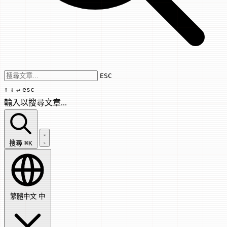
Use arrow keys to navigate results, Enter
ESC
↑
↓
↵
esc
輸入以搜尋文章...
搜尋文章...
搜尋
⌘K
繁體中文
中