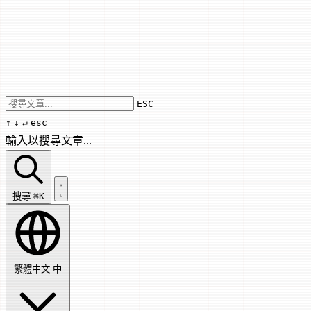
Use arrow keys to navigate results, Enter
ESC
↑
↓
↵
esc
輸入以搜尋文章...
搜尋文章...
搜尋
⌘K
繁體中文
中