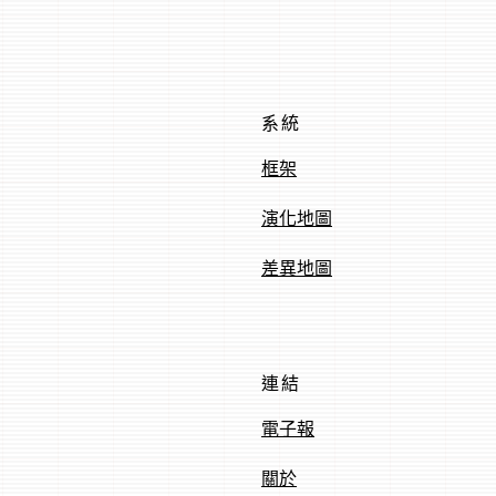
系統
框架
演化地圖
差異地圖
連結
電子報
關於