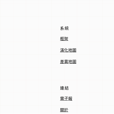
系統
框架
演化地圖
差異地圖
連結
電子報
關於