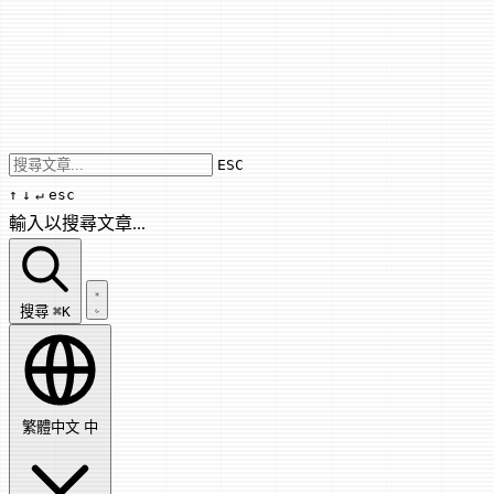
Use arrow keys to navigate results, Enter
ESC
↑
↓
↵
esc
輸入以搜尋文章...
搜尋文章...
搜尋
⌘K
繁體中文
中