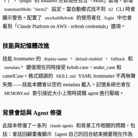
），
的 Installed 分頁現在包含「Skills」區塊。新增
f
/plugin
設定，當自動模式找不到
CLI 時會
teammateMode: "iterm2"
it2
顯示警告。配置了
的使用者在
中也會
awsAuthRefresh
/login
看到「Claude Platform on AWS - refresh credentials」選項。
技能與記憶體改進
技能 frontmatter 的
、
、
和
display-name
default-enabled
fallback
鍵值現在同時接受 kebab-case、snake_case 和
metadata.*
camelCase。格式錯誤的
YAML frontmatter 不再無聲
SKILL.md
失敗——技能本體會以空的 metadata 載入。記憶系統也會在
索引接近大小上限時提醒 agent 進行壓縮。
MEMORY.md
背景會話與 Agent 修復
此版本修復了一系列
和背景工作相關的問題，包
claude agents
括：會話回顧重複顯示（agent 自己的回合結束摘要現在作為