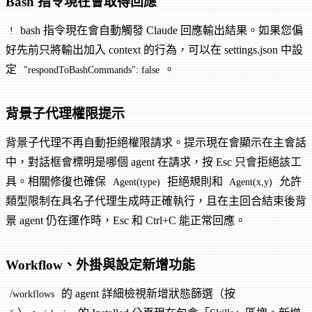
Bash 指令現在會取得回應
bash 指令現在會自動觸發 Claude 回應輸出結果。如果您偏
!
好先前只將輸出加入 context 的行為，可以在 settings.json 中設
定
。
"respondToBashCommands": false
背景子代理權限提示
背景子代理不再自動拒絕權限請求。提示現在會顯示在主會話
中，對話框會標明是哪個 agent 在請求，按 Esc 只會拒絕該工
具。相關修復也確保
拒絕規則和
允許
Agent(type)
Agent(x,y)
類型限制在具名子代理生成時正確執行，且在主回合結束後背
景 agent 仍在運作時，Esc 和 Ctrl+C 能正常回應。
Workflow、外掛與設定新增功能
的 agent 詳細檢視新增狀態篩選（按
/workflows