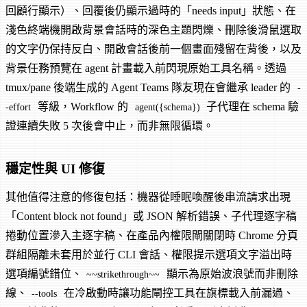
回顧行顯示）、回覆後仍顯示過時的「needs input」狀態、在
淺色終端機開啟背景會話時的深色主題閃爍、刪除後滑鼠選取
的文字仍保持反白、開啟會話後前一個畫面殘留在背後，以及
背景任務預覽在 agent 計畫載入前閃現原始工具名稱。透過
tmux/pane 後端生成的 Agent Teams 隊友現在會繼承 leader 的
-
等級，Workflow 的
子代理在 schema 驗
-effort
agent({schema})
證連續失敗 5 次後會中止，而非無限循環。
穩定性與 UI 修復
其他值得注意的修復包括：機器從睡眠喚醒後串流請求出現
「Content block not found」或 JSON 解析錯誤、子代理逐字稿
捲動位置滲入主逐字稿、在產品內權限閘關閉時 Chrome 分頁
群組隔離未套用於並行 CLI 會話、權限提示選項文字溢出時
選項編號錯位、
顯示為原始波浪號而非刪除
~~strikethrough~~
線、
在冷啟動時讓功能閘控工具在旗標載入前漏過、
--tools