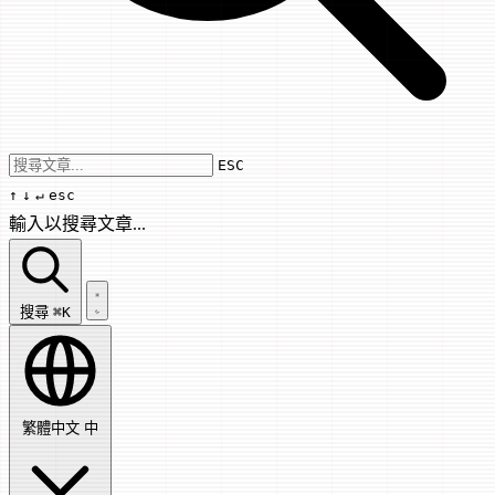
Use arrow keys to navigate results, Enter
ESC
↑
↓
↵
esc
輸入以搜尋文章...
搜尋文章...
搜尋
⌘K
繁體中文
中