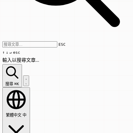
Use arrow keys to navigate results, Enter
ESC
↑
↓
↵
esc
輸入以搜尋文章...
搜尋文章...
搜尋
⌘K
繁體中文
中