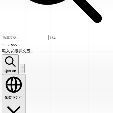
Use arrow keys to navigate results, Enter
ESC
↑
↓
↵
esc
輸入以搜尋文章...
搜尋文章...
搜尋
⌘K
繁體中文
中