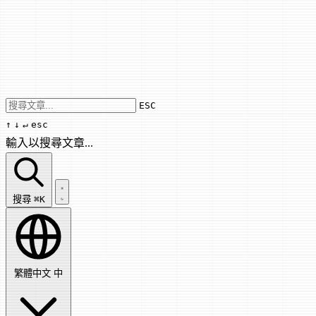
Use arrow keys to navigate results, Enter
ESC
↑
↓
↵
esc
輸入以搜尋文章...
搜尋文章...
搜尋
⌘K
繁體中文
中