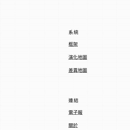
系統
框架
演化地圖
差異地圖
連結
電子報
關於