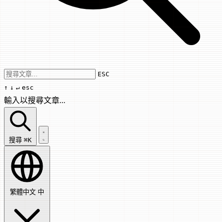
Use arrow keys to navigate results, Enter
ESC
↑
↓
↵
esc
輸入以搜尋文章...
搜尋文章...
搜尋
⌘K
繁體中文
中