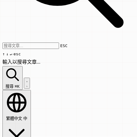
Use arrow keys to navigate results, Enter
ESC
↑
↓
↵
esc
輸入以搜尋文章...
搜尋文章...
搜尋
⌘K
繁體中文
中