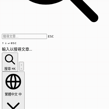
Use arrow keys to navigate results, Enter
ESC
↑
↓
↵
esc
輸入以搜尋文章...
搜尋文章...
搜尋
⌘K
繁體中文
中