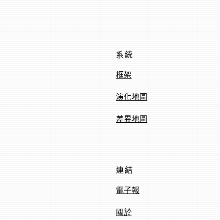
系統
框架
演化地圖
差異地圖
連結
電子報
關於