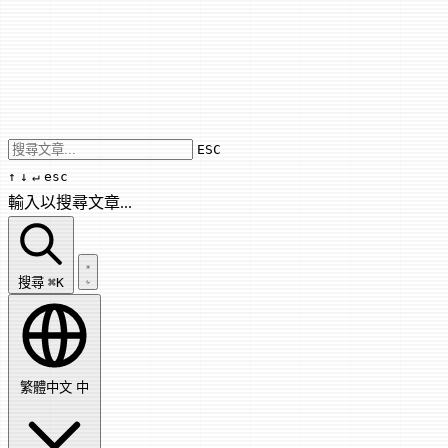
Use arrow keys to navigate results, Enter
ESC
↑
↓
↵
esc
輸入以搜尋文章...
搜尋文章...
搜尋
⌘K
繁體中文
中